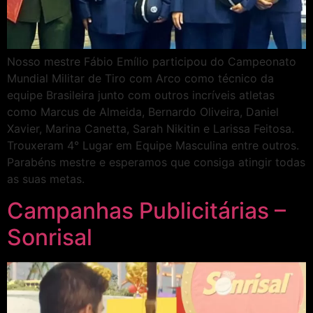
Nosso mestre Fábio Emílio participou do Campeonato
Mundial Militar de Tiro com Arco como técnico da
equipe Brasileira junto com outros incríveis atletas
como Marcus de Almeida, Bernardo Oliveira, Daniel
Xavier, Marina Canetta, Sarah Nikitin e Larissa Feitosa.
Trouxeram 4° Lugar em Equipe Masculina entre outros.
Parabéns mestre e esperamos que consiga atingir todas
as suas metas.
Campanhas Publicitárias –
Sonrisal