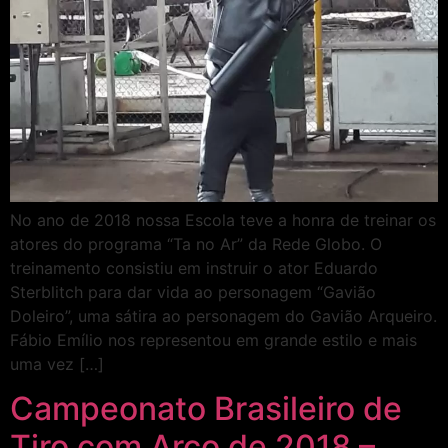
No ano de 2018 nossa Escola teve a honra de treinar os
atores do programa “Ta no Ar” da Rede Globo. O
treinamento consistiu em instruir o ator Eduardo
Sterblitch para dar vida ao personagem “Gavião
Doleiro”, uma sátira ao personagem do Gavião Arqueiro.
Fábio Emílio nos representou em grande estilo e mais
uma vez […]
Campeonato Brasileiro de
Tiro com Arco de 2018 –