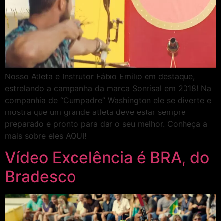
Nosso Atleta e Instrutor Fábio Emílio em destaque,
estrelando a campanha da marca Sonrisal em 2018! Na
companhia de “Cumpadre” Washington ele se diverte e
mostra que um grande atleta deve estar sempre
preparado e pronto para dar o seu melhor. Conheça a
mais sobre eles AQUI!
Vídeo Excelência é BRA, do
Bradesco